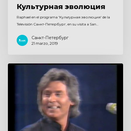
Культурная эволюция
Raphael en el programa 'Культурная эволюция' de la
Televisión Санкт-Петербург, en su visita a San…
Санкт-Петербург
21 marzo, 2019
De
tu
a
tu