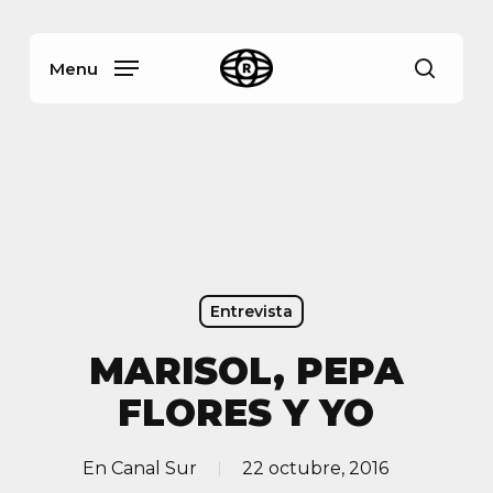
Skip
Menu
to
main
Menu
busca
content
Entrevista
MARISOL, PEPA
FLORES Y YO
En
Canal Sur
22 octubre, 2016