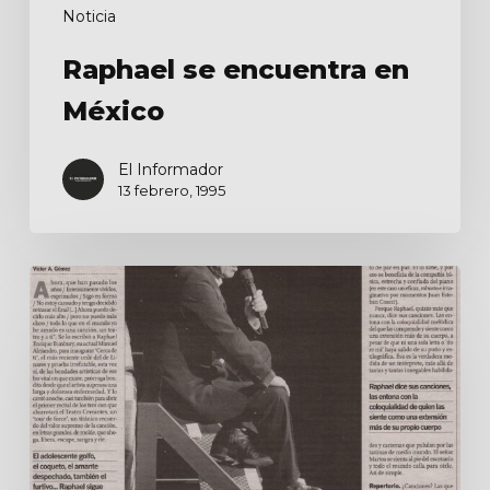
Noticia
Raphael se encuentra en
México
El Informador
13 febrero, 1995
Una
canción,
un
teatro
y
él