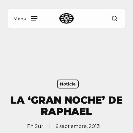
Skip
Menu
to
main
Menu
busca
content
Noticia
LA ‘GRAN NOCHE’ DE
RAPHAEL
En
Sur
6 septiembre, 2013