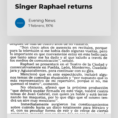
Singer Raphael returns
Evening News
7 febrero, 1976
Raphael
se
encuentra
en
México