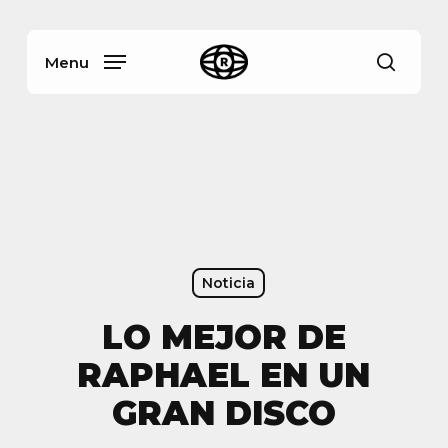
Skip
Menu
to
main
Menu
busca
content
Noticia
LO MEJOR DE
RAPHAEL EN UN
GRAN DISCO