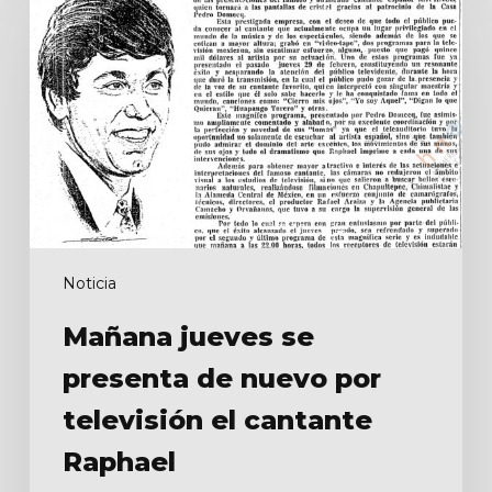
se
presenta
de
nuevo
por
televisión
el
cantante
Raphael
Noticia
Mañana jueves se
presenta de nuevo por
televisión el cantante
Raphael