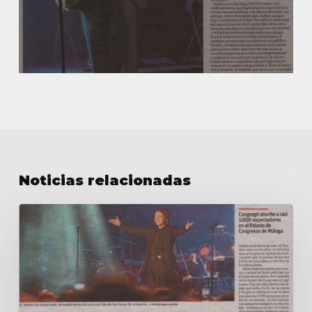
Noticias relacionadas
Raphael,
una
sinfónica
melancolía