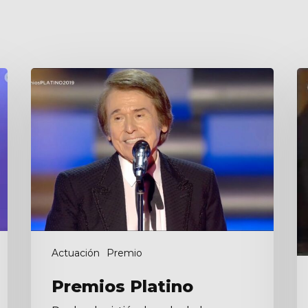
Premios
S
Platino
e
d
Actuación
Premio
Premios Platino