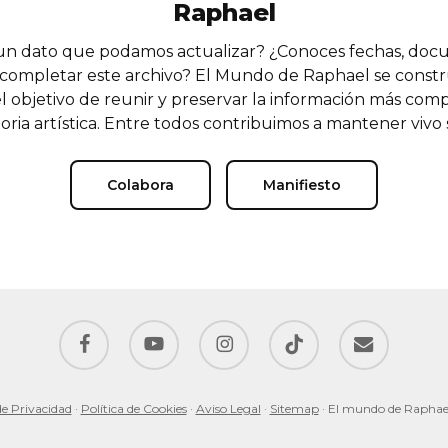
Raphael
n dato que podamos actualizar? ¿Conoces fechas, doc
completar este archivo? El Mundo de Raphael se const
l objetivo de reunir y preservar la información más comp
oria artística. Entre todos contribuimos a mantener vivo
Colabora
Manifiesto
facebook
youtube
instagram
tiktok
email
de Privacidad
·
Política de Cookies
·
Aviso Legal
·
Sitemap
· El mundo de Raphae