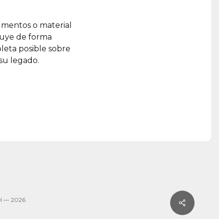
umentos o material
ruye de forma
leta posible sobre
 su legado.
l — 2026
Share