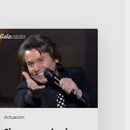
iempre
n
omingo
Actuación