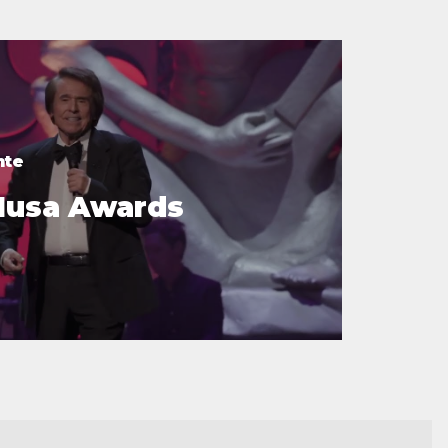
nte
Musa Awards