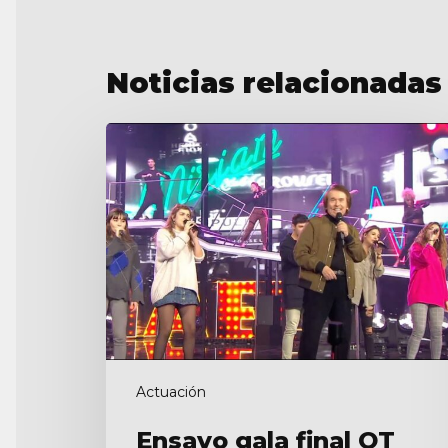
Noticias relacionadas
Ensayo
gala
final
OT
2017
Actuación
Ensayo gala final OT