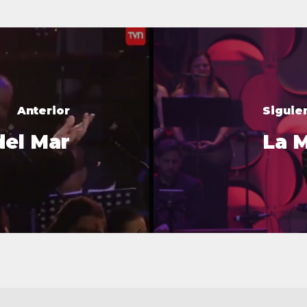
Anterior
Siguie
del Mar
La 