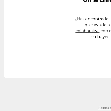
¿Has encontrado u
que ayude a 
colaborativa
con e
su trayect
Política 