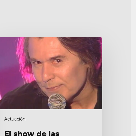
how
e
s
trellas
Actuación
El show de las