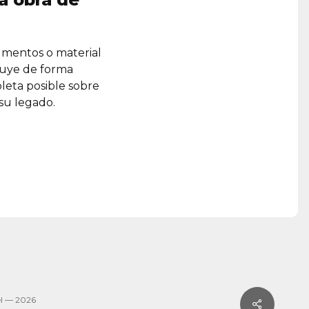
umentos o material
ruye de forma
leta posible sobre
 su legado.
l — 2026
Share