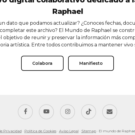
Raphael
n dato que podamos actualizar? ¿Conoces fechas, doc
completar este archivo? El Mundo de Raphael se const
l objetivo de reunir y preservar la información más comp
oria artística. Entre todos contribuimos a mantener vivo
Colabora
Manifiesto
facebook
youtube
instagram
tiktok
email
de Privacidad
·
Política de Cookies
·
Aviso Legal
·
Sitemap
· El mundo de Raphae