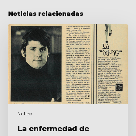
Noticias relacionadas
La
enfermedad
de
Raphael
Noticia
La enfermedad de