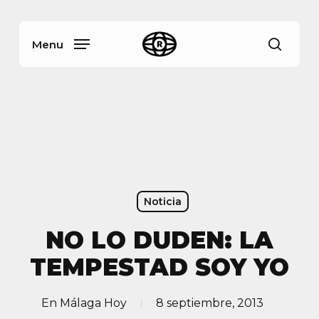
Skip
Menu
to
main
Menu
busca
content
Noticia
NO LO DUDEN: LA
TEMPESTAD SOY YO
En
Málaga Hoy
8 septiembre, 2013