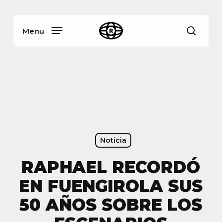
Skip
Menu
to
main
Menu
busca
content
Noticia
RAPHAEL RECORDÓ
EN FUENGIROLA SUS
50 AÑOS SOBRE LOS