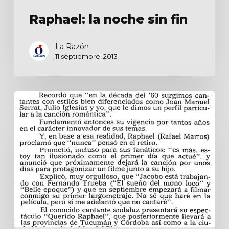
Raphael: la noche sin fin
La Razón
11 septiembre, 2013
Se
presenta
en
Argentina,
Raphael