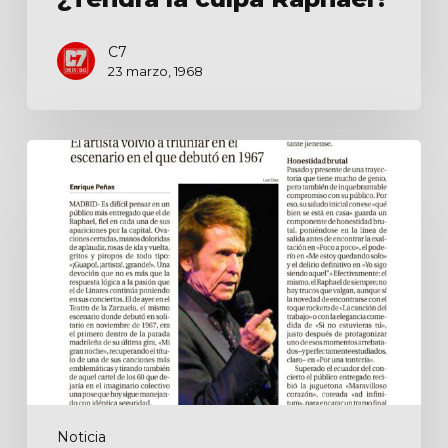
C7
23 marzo, 1968
Raphael:
la
noche
sin
fin
Noticia