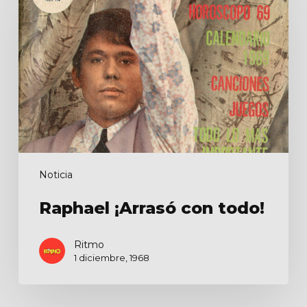
con
todo!
Noticia
Raphael ¡Arrasó con todo!
Ritmo
1 diciembre, 1968