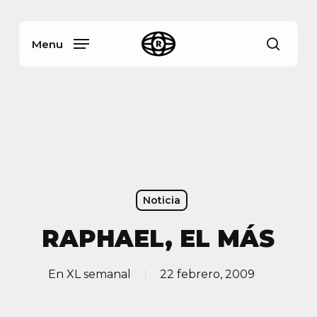
Skip
Menu
to
main
Menu
busca
content
Noticia
RAPHAEL, EL MÁS
En
XL semanal
22 febrero, 2009