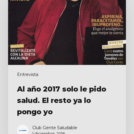
2017
solo
le
pido
salud.
El
resto
ya
lo
pongo
Entrevista
yo
Al año 2017 solo le pido
salud. El resto ya lo
pongo yo
Club Gente Saludable
1 diciembre, 2016