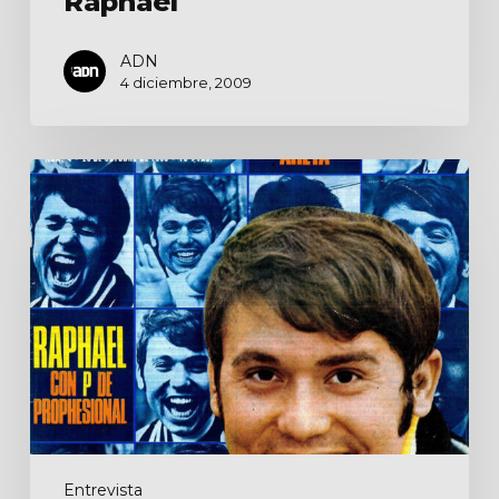
Raphael
ADN
4 diciembre, 2009
Raphael
con
P
de
prophesional
Entrevista