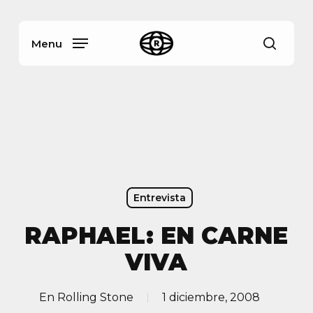
Skip
Menu
to
main
Menu
busca
content
Entrevista
RAPHAEL: EN CARNE
VIVA
En
Rolling Stone
1 diciembre, 2008