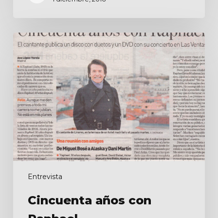
Cincuenta
años
con
Raphael
Entrevista
Cincuenta años con