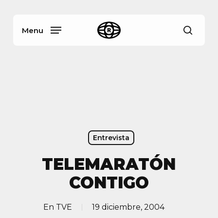
Skip
Menu
to
main
Menu
busca
content
Entrevista
TELEMARATÓN
CONTIGO
En
TVE
19 diciembre, 2004