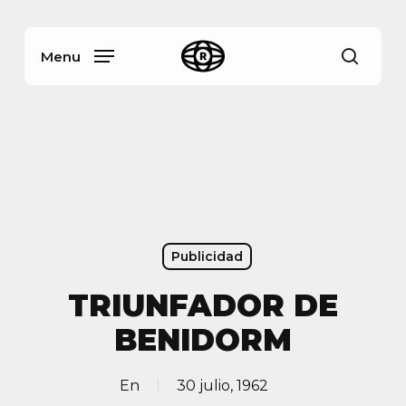
Skip
Menu
to
main
Menu
busca
content
Publicidad
TRIUNFADOR DE
BENIDORM
En
30 julio, 1962